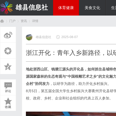
雄县信息社
体育健康
美食文化
生
门户
资讯
详情
综艺娱乐
雄县信息社
2025-08-07
首
›
›
›
浙江开化：青年入乡新路径，以
地处浙西山区、钱塘江源头的开化县，如何抓住县域特
源国家森林的生态奇观与“中国根雕艺术之乡”的文化魅
企村”协同发力
，以研学为路径，助力开化乡村振兴。
8月5日，第五届全国大学生乡村振兴大赛衢州开化县研
评论
页
校、政府、乡村、企业和社会组织的代表上百人参加。
收藏