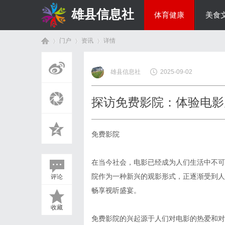
雄县信息社
体育健康
美食
门户
资讯
详情
综艺娱乐
雄县信息社
2025-09-02
首
›
›
›
探访免费影院：体验电影
免费影院
在当今社会，电影已经成为人们生活中不可
院作为一种新兴的观影形式，正逐渐受到人
评论
页
畅享视听盛宴。
收藏
免费影院的兴起源于人们对电影的热爱和对