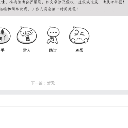
握手
雷人
路过
鸡蛋
下一篇：暂无