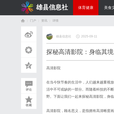
雄县信息社
体育健康
美食
门户
资讯
详情
综艺娱乐
雄县信息社
2025-09-11
首
›
›
›
探秘高清影院：身临其境
高清影院
在当今快节奏的生活中，人们越来越重视放
活中不可或缺的一部分。而随着科技的不断
评论
页
野。下面让我们一起来探秘高清影院，身临
收藏
高清影院，顾名思义，是指拥有高清晰度画