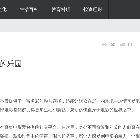
文化
生活百科
教育科研
投资理财
450
10
的乐园
不仅提供了丰富多彩的影片选择，还能让观众在舒适的环境中尽情享受电
部电影都仿佛变得更加生动和震撼，观众仿佛置身于电影的世界之中。
个聚集电影爱好者的社交平台。在这里，身处不同背景和年龄的人们聚在
碰撞。观影过程中的笑声、泪水和掌声，都让人感受到电影的魔力，让观