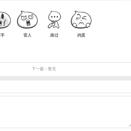
握手
雷人
路过
鸡蛋
下一篇：暂无