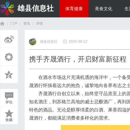
雄县信息社
体育健康
美食文化
生
门户
资讯
详情
综艺娱乐
雄县信息社
2025-09-12
首
›
›
›
携手齐晟酒行，开启财富新征程
在酒水市场这片充满机遇的海洋中，一个备
晟酒行怀揣着远大的抱负，诚挚地向各界有志之
齐晟酒行自创立以来，始终坚守品质至上的
知名酒庄，到苏格兰高地的威士忌酿酒厂，再到
评论
页
特色的酒品。无论是醇厚绵柔的白酒、果香四溢
晟酒行，都能满足消费者多样化的需求。
收藏