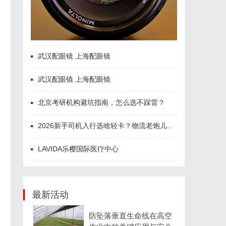
武汉配眼镜 上海配眼镜
武汉配眼镜 上海配眼镜
北京考研机构避坑指南，怎么选不踩雷？
2026新手司机入行选啥轻卡？物流老炮儿的深度选车经与标杆车型解析
LAVIDA乐樱国际医疗中心
最新活动
防坠落垂直生命线在高空