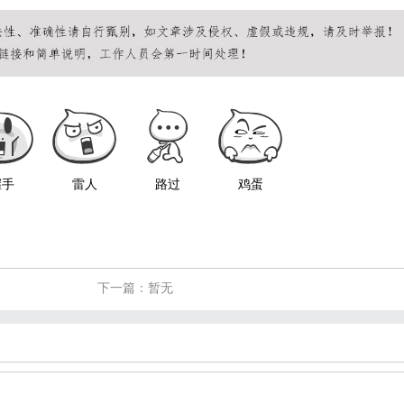
握手
雷人
路过
鸡蛋
下一篇：暂无